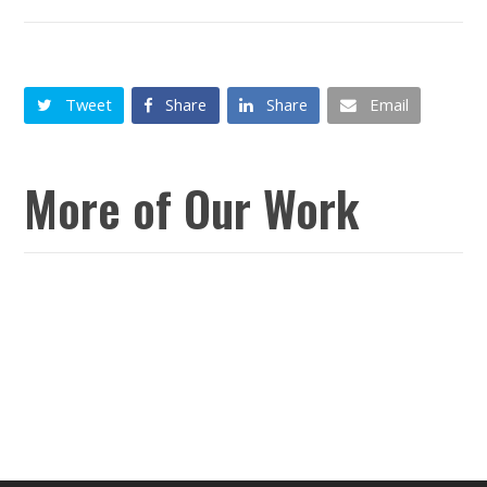
Tweet
Share
Share
Email
More of Our Work